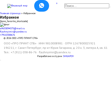
Перейти
0
к
Search
содержанию
for:
Главная страница
»
Избранное
Избранное
[bono_favorite_shortcode]
a9633094375@mail.ru
flazhnyimir@yandex.ru
+79110388676
© 2026 ООО «ПРО ПРИНТ СПБ»
ООО «ПРО ПРИНТ СПБ» · ИНН 9810008981 · ОГРН 1267800025921
196211, г. Санкт-Петербург, пр-кт Юрия Гагарина, д. 20 к. 3, литера А, кв. 61
Тел.:
+7 (911) 038-86-76
·
flazhnyimir@yandex.ru
Разработано в студии
SHIGAPOV