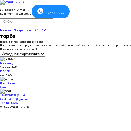
Перейти
к
содержанию
a9110388676@mail.ru
+79110388676
flazhnyimir@yandex.ru
Search
for:
0
Главная
Товары с меткой “торба”
торба
торба, другое название рюкзака
Наша компания предлагаем рюкзаки с полной запечаткой. Идеальный вариант для размещен
Показаны все результаты (2)
В корзину
Скидка -14%
Рюкзак
Первоначальная
Текущая
350
₽
300
₽
цена
цена:
составляла
300 ₽.
Подробнее
350 ₽.
Сумка
a9633094375@mail.ru
flazhnyimir@yandex.ru
+79110388676
© 2026 Флажный мир