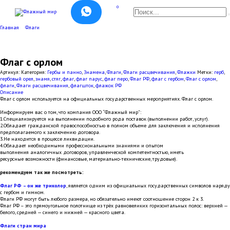
Перейти
0
к
Search
содержанию
for:
Главная
Флаги
Флаг с орлом
Артикул:
Категория:
Гербы и панно
,
Знамена
,
Флаги
,
Флаги расцвечивания
,
Флажки
Метки:
герб
,
гербовый орел
,
знамя
,
стяг
,
флаг
,
флаг парус
,
флаг перо
,
Флаг РФ
,
флаг с гербом
,
Флаг с орлом
,
флаги
,
Флаги расцвечивания
,
флагшток
,
флажок РФ
Описание
Флаг с орлом используется на официальных государственных мероприятиях. Флаг с орлом.
Информируем вас о том, что компания ООО “Флажный мир”:
1.Специализируется на выполнении подобного рода поставок (выполнении работ, услуг).
2.Обладает гражданской правоспособностью в полном объеме для заключения и исполнения
предполагаемого к заключению договора.
3.Не находится в процессе ликвидации.
4.Обладает необходимыми профессиональными знаниями и опытом
выполнения аналогичных договоров, управленческой компетентностью, иметь
ресурсные возможности (финансовые, материально-технические, трудовые).
рекомендуем так же посмотреть:
Флаг РФ – он же триколор
, является одним из официальных государственных символов наряду
с гербом и гимном.
Флаги РФ могут быть любого размера, но обязательно имеют соотношение сторон 2 к 3.
Флаг РФ – это прямоугольное полотнище из трёх равновеликих горизонтальных полос: верхней —
белого, средней — синего и нижней — красного цвета.
Флаги стран мира