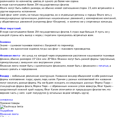
различаются по количеству цветов, от одного до более чем сорока.
в мире насчитывается более 254 государственных флагов.
Флаги могут быть любого размера, но обычно имеют соотношение сторон 2:3, хотя встречаются и
другие варианты исполнения.
Свой флаг хотят иметь не только государства, но и отдельные регионы и города. Флаги есть у
международных организации, различных национальных движений, у коммерческие компаний,
у общественных движений (например, флаг Юнармия), и конечно же у спортивных команды.
Флаг пиратский.
В мире насчитывается более 254 государственных флагов. А стран еще больше. И пусть не у
каждой страны есть выход к морю, с пиратами приходилось встречаться всем.
Знамена
Знамя – сшивное тканевое полотно с бахромой по периметру.
Знамя — это единичное изделие, тогда как флаг — массового производства.
Флажная лента
– это шнур, на который через определенное расстояние нашиваются тканевые
флажки, обычно размером 15*22см или 20*30см. Флажки могут быть разной формы: треугольные,
прямоугольные, с внешним или внутренним углом.
Флажная лента может быть с однотонными флажками, может быть с флажками с
печатью
, а
можно сделать и чередование.
Виндер
– мобильная рекламная конструкция. Название виндер объединяет в себе различные
формы изготовления: парус, крыло, перо, капля. Причем у разных изготовителей эти названия
могут означать разные формы. Мы же будем исходить из следующих данных: Форма Парус –
стандартная форма флага, Форма Перо – с обрезанным нижним углом вовнутрь, Флаг Крыло –
закругленный нижний край наружу, Флаг Капля отличается от предыдущих флагов тем, что
верхняя часть у него идет полукругом (у остальных видов четверть круга).
символика
Похожие товары
Подробнее
Флажная лента