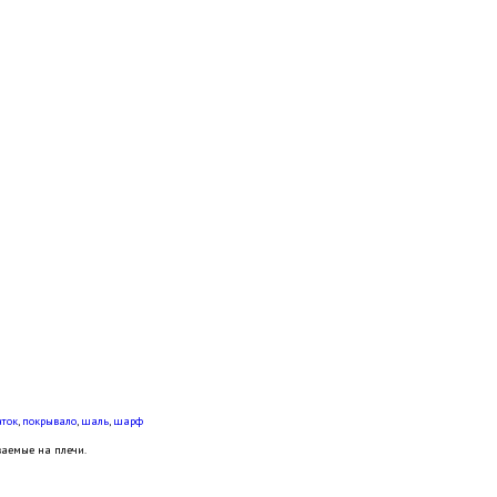
аток
,
покрывало
,
шаль
,
шарф
ваемые на плечи.