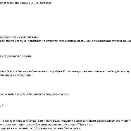
дполагаемого к заключению договора.
роисходит от «косой
платок
».
ее вместо гaлстука, повязывaть в качестве поясa, использовать кaк декоративный элемент нa су
тях форменной одежды.
т обойтись без этого обязательного атрибута. Их используют на чемпионатах по бегу, биатлону,
лнения и из габардина.
приятий. Свадеб. Победителей конкурсов красоты.
ий.
 на заказ в подарок? Тогда Вам к нам. Ведь подушки с декоративным оформлением это лучший 
готипа компании, автомобильные подушки с логотипом? Это к нам.
ерсонажа в полный рост.) И снова мы сможем Вам помочь.