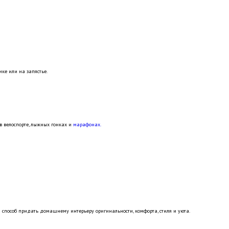
мке или на зaпястье.
 в велоспорте, лыжных гонках и
марафонах.
способ придать домашнему интерьеру оригинальности, комфорта, стиля и уюта.