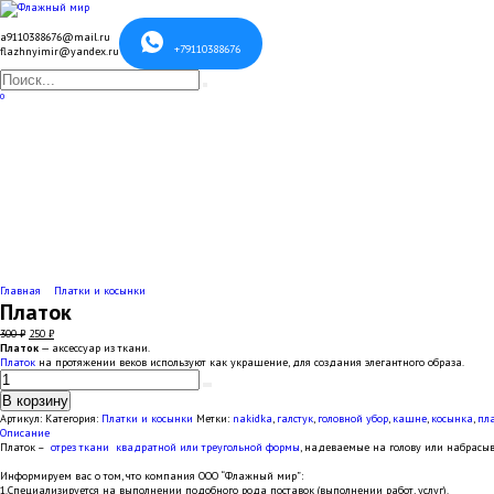
Перейти
к
содержанию
a9110388676@mail.ru
+79110388676
flazhnyimir@yandex.ru
Search
for:
0
Главная
Платки и косынки
Платок
Первоначальная
Текущая
300
₽
250
₽
цена
цена:
Платок
— аксессуар из ткани.
составляла
250 ₽.
Платок
на протяжении веков используют как украшение, для создания элегантного образа.
Количество
300 ₽.
товара
В корзину
Платок
Артикул:
Категория:
Платки и косынки
Метки:
nakidka
,
галстук
,
головной убор
,
кашне
,
косынка
,
пл
Описание
Платок –
отрез ткани квадратной или треугольной формы
, надеваемые на голову или набрасы
Информируем вас о том, что компания ООО “Флажный мир”:
1.Специализируется на выполнении подобного рода поставок (выполнении работ, услуг).