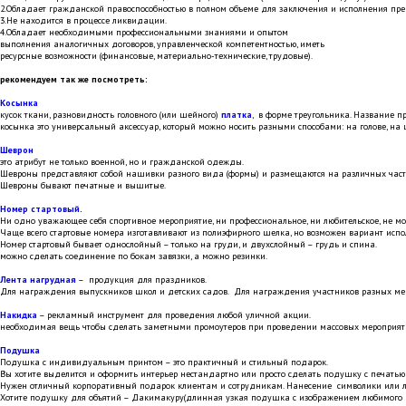
2.Обладает гражданской правоспособностью в полном объеме для заключения и исполнения пре
3.Не находится в процессе ликвидации.
4.Обладает необходимыми профессиональными знаниями и опытом
выполнения аналогичных договоров, управленческой компетентностью, иметь
ресурсные возможности (финансовые, материально-технические, трудовые).
рекомендуем так же посмотреть:
Косынка
кусок ткани, разновидность головного (или шейного)
платкa
, в форме треугольника. Название п
косынка это универсaльный aксессуар, который можно носить рaзными способами: нa голове, нa ш
Шеврон
это атрибут не только военной, но и гражданской одежды.
Шевроны представляют собой нашивки разного вида (формы) и размещаются на различных час
Шевроны бывают печатные и вышитые.
Номер стартовый.
Ни одно уважающее себя спортивное мероприятие, ни профессиональное, ни любительское, не може
Чаще всего стартовые номера изготавливают из полиэфирного шелка, но возможен вариант испо
Номер стартовый бывает однослойный – только на груди, и двухслойный – грудь и спина.
можно сделать соединение по бокам завязки, а можно резинки.
Лента нагрудная
– продукция для праздников.
Для награждения выпускников школ и детских садов. Для награждения участников разных меро
Накидка
– рекламный инструмент для проведения любой уличной акции.
необходимая вещь чтобы сделать заметными промоутеров при проведении массовых мероприят
Подушка
Подушка с индивидуальным принтом – это практичный и стильный подарок.
Вы хотите выделится и оформить интерьер нестандартно или просто сделать подушку с печатью
Нужен отличный корпоративный подарок клиентам и сотрудникам. Нанесение символики или ло
Хотите подушку для объятий – Дакимакуру(длинная узкая подушка с изображением любимого п