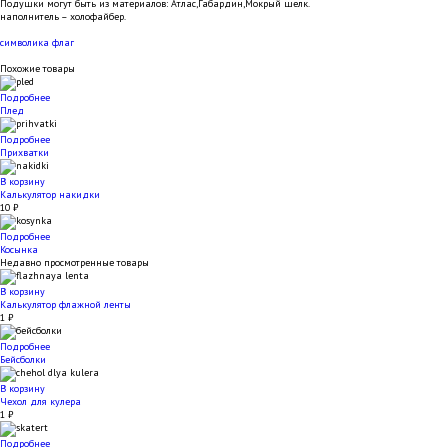
Подушки могут быть из материалов: Атлас,Габардин,Мокрый шелк.
наполнитель – холофайбер.
символика
флаг
Похожие товары
Подробнее
Плед
Подробнее
Прихватки
В корзину
Калькулятор накидки
10
₽
Подробнее
Косынка
Недавно просмотренные товары
В корзину
Калькулятор флажной ленты
1
₽
Подробнее
Бейсболки
В корзину
Чехол для кулера
1
₽
Подробнее